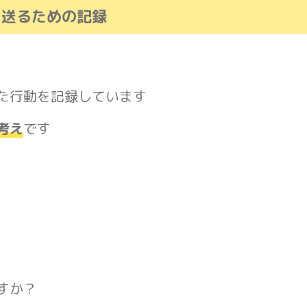
を送るための記録
た行動を記録しています
考え
です
すか？