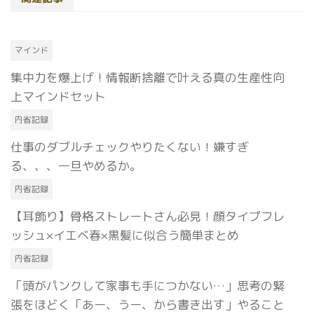
マインド
集中力を爆上げ！情報断捨離で叶える真の生産性向
上マインドセット
内省記録
仕事のダブルチェックやりたくない！嫌すぎ
る、、、一旦やめるか。
内省記録
【耳飾り】骨格ストレートさん必見！顔タイプフレ
ッシュ×イエベ春×黒髪に似合う簡単まとめ
内省記録
「頭がパンクして家事も手につかない…」思考の緊
張をほどく「あー、うー、から書き出す」やること