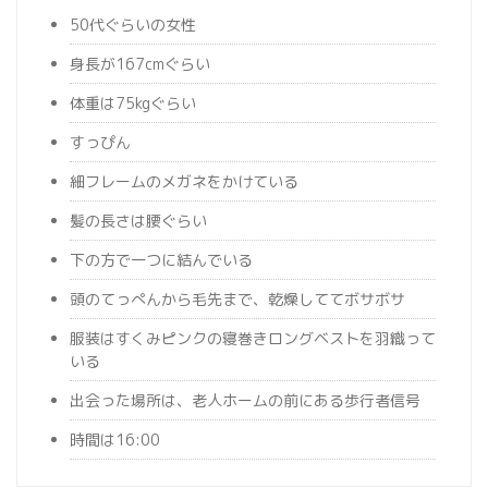
50代ぐらいの女性
身長が167cmぐらい
体重は75kgぐらい
すっぴん
細フレームのメガネをかけている
髪の長さは腰ぐらい
下の方で一つに結んでいる
頭のてっぺんから毛先まで、乾燥しててボサボサ
服装はすくみピンクの寝巻きロングベストを羽織って
いる
出会った場所は、老人ホームの前にある歩行者信号
時間は16:00