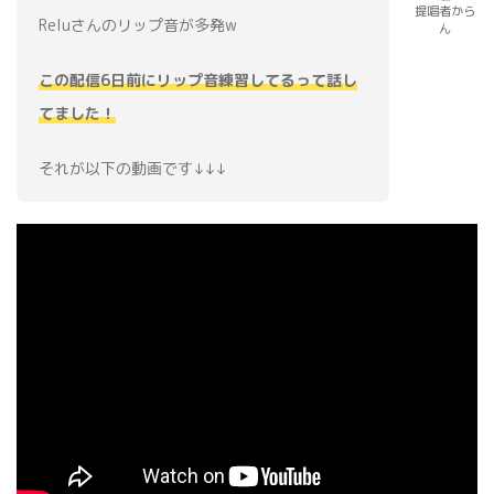
提唱者から
Reluさんのリップ音が多発w
ん
この配信6
日
前にリップ音練習してるって話し
てました！
それが以下の動画です↓↓↓