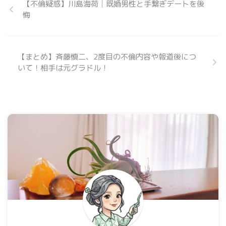
【不倫疑惑】川島海荷│既婚男性と手繋ぎデートを後
悔
【まとめ】斉藤慎二、2度目の不倫内容や報道後につ
いて！相手は元グラドル！