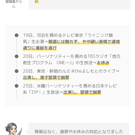
た
提唱者から
ん
19日、司会を務めるテレビ東京「ウイニング競
馬」生出演⇒
報道には触れず、やや硬い表情で通常
通りに番組を進行
20日、パーソナリティーを務めるTBSラジオ「地方
創生プログラム ONE―J」の生放送⇒
お休み
20日、東京・新宿のルミネtheよしもとのライブ⇒
出演し、漫才冒頭で謝罪
23日、水曜パーソナリティーを務める日本テレビ
系「ZIP！」生放送⇒
出演し、冒頭で謝罪
降板はなく、謝罪やお休みの対応となりました