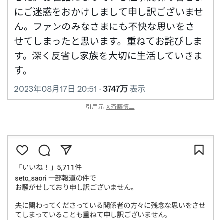
引用元:
X 斉藤慎二