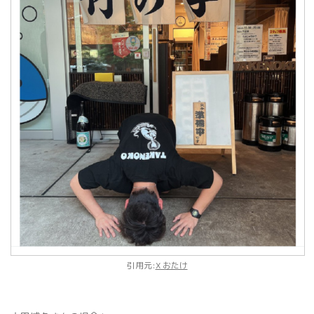
引用元:
X おたけ