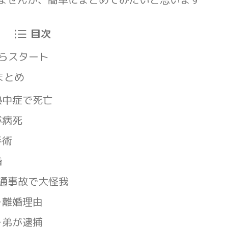
目次
からスタート
まとめ
内熱中症で死亡
が病死
手術
婚
→交通事故で大怪我
→離婚理由
→弟が逮捕