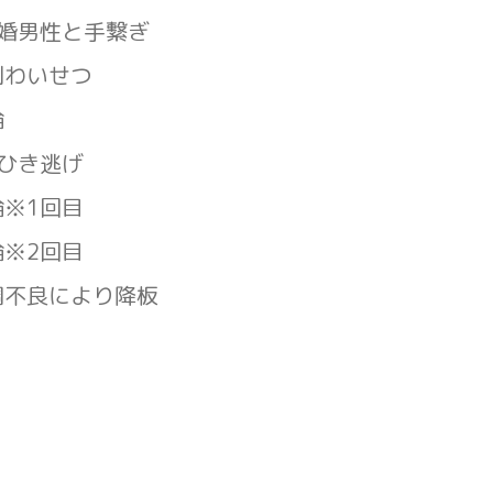
既婚男性と手繋ぎ
制わいせつ
倫
→ひき逃げ
倫※1回目
倫※2回目
調不良により降板