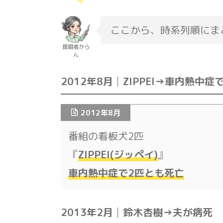
ここから、時系列順にま
提唱者から
ん
2012年8月│ZIPPEI→車内熱中症
2012年8月
番組の看板犬2匹
『
ZIPPEI(ジッペイ)
』
車内熱中症で2匹
とも
死亡
2013年2月│鈴木杏樹→夫が病死