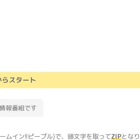
年からスタート
の情報番組です
(ズームイン!!ピープル)で、頭文字を取って
ZIP
となり