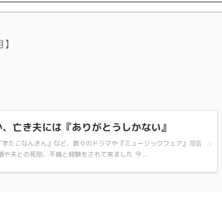
月】
か、亡き夫には『ありがとうしかない』
『芋たこなんきん』など、数々のドラマや『ミュージックフェア』司会
や夫との死別、不倫と経験をされて来ました 今 ...