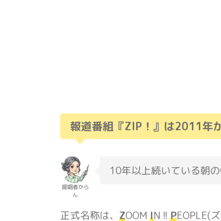
報道番組『ZIP！』は2011
10年以上続いている朝
提唱者から
ん
正式名称は、
Z
OOM
I
N !!
P
EOPLE