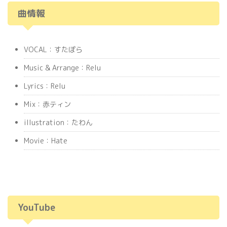
曲情報
VOCAL：すたぽら
Music & Arrange：Relu
Lyrics：Relu
Mix：赤ティン
illustration：たわん
Movie：Hate
YouTube