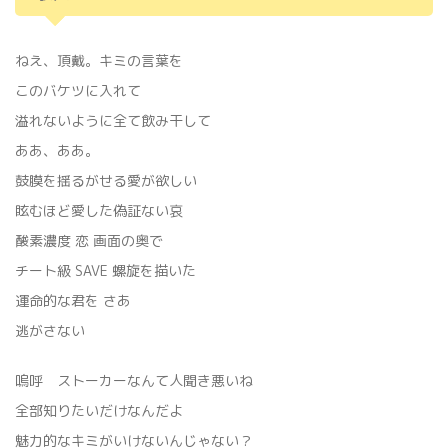
ねえ、頂戴。キミの言葉を
このバケツに入れて
溢れないように全て飲み干して
ああ、ああ。
鼓膜を揺るがせる愛が欲しい
眩むほど愛した偽証ない哀
酸素濃度 恋 画面の奥で
‬‪チート級 SAVE 螺旋を描いた
運命的な君を さあ
‬‪逃がさない
嗚呼 ストーカーなんて人聞き悪いね
全部知りたいだけなんだよ
魅力的なキミがいけないんじゃない？