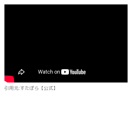
引用元:すたぽら【公式】