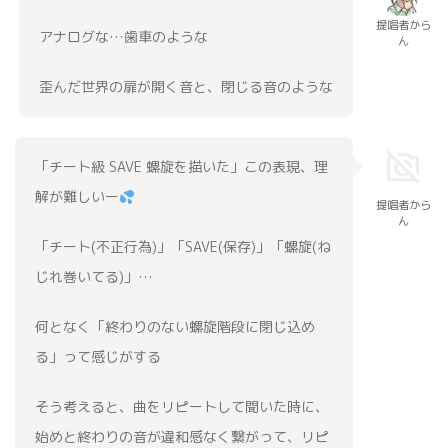
提唱者から
アナログな…歯車のような
ん
歪んだ世界の扉が開く音と、閉じる音のような
‬‪「チート級 SAVE 螺旋を描いた」この表現、理
解が難しいー
提唱者から
ん
「チート(不正行為)」「SAVE(保存)」「螺旋(ね
じれ巻いてる)」…
何となく「終わりのない螺旋階段に閉じ込め
る」って感じがする
そう考えると、曲をリピートして聞いた時に、
始めと終わりの音が違和感なく繋がって、リピ