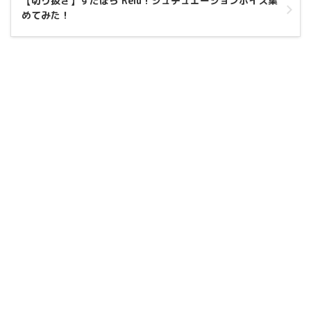
【切り抜き】すたぽら Relu！シュチュエーションボイス集
めてみた！