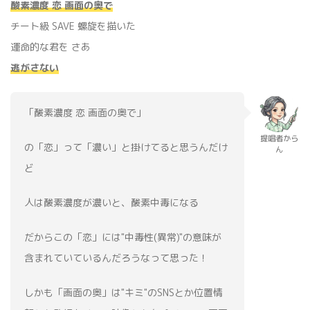
酸素濃度 恋 画面の奥で
‬‪チート級 SAVE 螺旋を描いた
運命的な君を さあ
‬‪逃がさない
「酸素濃度 恋 画面の奥で」
提唱者から
の「恋」って「濃い」と掛けてると思うんだけ
ん
ど
人は酸素濃度が濃いと、酸素中毒になる
だからこの「恋」には"中毒性(異常)"の意味が
含まれていているんだろうなって思った！
しかも「画面の奥」は"キミ"のSNSとか位置情