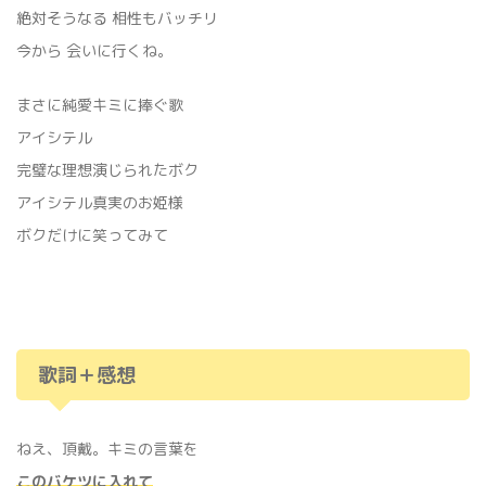
‬‪絶対そうなる 相性もバッチリ
今から 会いに行くね。
まさに純愛キミに捧ぐ歌
アイシテル
完璧な理想演じられたボク
アイシテル真実のお姫様
ボクだけに笑ってみて
歌詞＋感想
ねえ、頂戴。キミの言葉を
このバケツに入れて