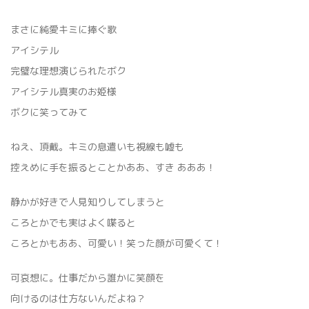
まさに純愛キミに捧ぐ歌
‬‪アイシテル
完璧な理想演じられたボク
アイシテル真実のお姫様
ボクに笑ってみて
ねえ、頂戴。キミの息遣いも視線も嘘も
控えめに手を振るとことかああ、すき あああ！
静かが好きで人見知りしてしまうと
ころとかでも実はよく喋ると
ころとかもああ、可愛い！笑った顔が可愛くて！
‬‪可哀想に。仕事だから誰かに笑顔を
向けるのは仕方ないんだよね？