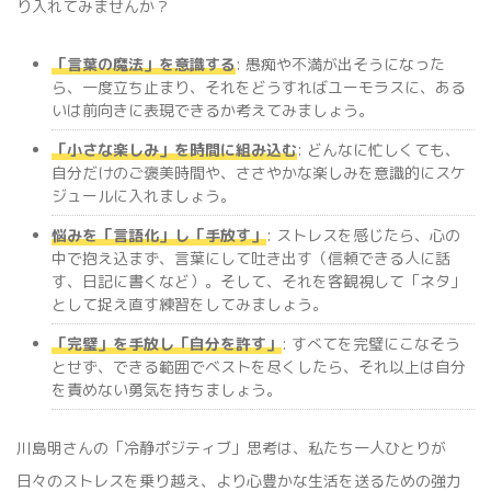
り入れてみませんか？
「言葉の魔法」を意識する
: 愚痴や不満が出そうになった
ら、一度立ち止まり、それをどうすればユーモラスに、ある
いは前向きに表現できるか考えてみましょう。
「小さな楽しみ」を時間に組み込む
: どんなに忙しくても、
自分だけのご褒美時間や、ささやかな楽しみを意識的にスケ
ジュールに入れましょう。
悩みを「言語化」し「手放す」
: ストレスを感じたら、心の
中で抱え込まず、言葉にして吐き出す（信頼できる人に話
す、日記に書くなど）。そして、それを客観視して「ネタ」
として捉え直す練習をしてみましょう。
「完璧」を手放し「自分を許す」
: すべてを完璧にこなそう
とせず、できる範囲でベストを尽くしたら、それ以上は自分
を責めない勇気を持ちましょう。
川島明さんの「冷静ポジティブ」思考は、私たち一人ひとりが
日々のストレスを乗り越え、より心豊かな生活を送るための強力