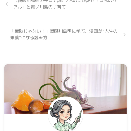
【麒麟川島明の子育て論】2児の父が語る「育児のリ
アル」と賢い川島の子育て
「無駄じゃない！」麒麟川島明に学ぶ、漫画が”人生の
栄養”になる読み方