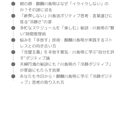
朝の顔・麒麟川島明はなぜ「イライラしない」の
か？その謎に迫る
「疲弊しない」川島流ポジティブ思考：言葉選びに
見る”冷静さ”の源
多忙なスケジュールを「楽しむ」秘訣：川島明の”賢
い”時間管理術
悩みを「手放す」技術：麒麟川島明が実践するスト
レスとの向き合い方
「完璧主義」を手放す勇気：川島明に学ぶ”自分を許
す”ポジティブ論
夫婦円満の秘訣にも？川島明の「冷静ポジティブ」
が家庭にもたらす効果
あなたも今日から！麒麟川島明に学ぶ「冷静ポジテ
ィブ」思考の取り入れ方