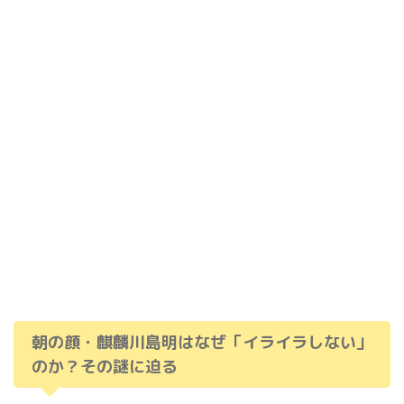
朝の顔・麒麟川島明はなぜ「イライラしない」
のか？その謎に迫る