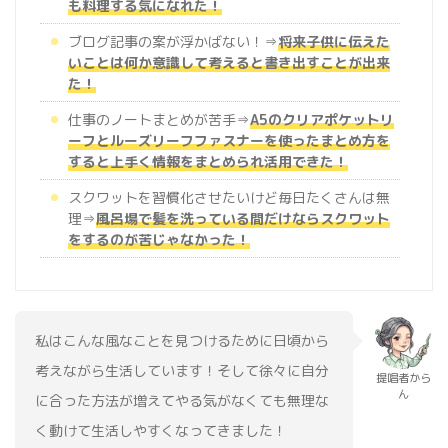
も料理する気になれた！
ブログ記事の案が浮かばない！⇒
将来子供に伝えた
いことは何か意識して考えると書き出すことが出来
た！
仕事のノートまとめが苦手⇒
A5のクリアポケットリ
ーフとルーズリーフファスナーを使ったまとめ方を
すると上手く情報をまとめられ活用できた！
スクワットを習慣化させたいけど毎日たくさんは無
理⇒
風呂場で髪を洗っている間だけならスクワット
をするのが苦じゃなかった！
私はこんな風なことを見つけるために日頃から
考えながら生活しています！そして徐々に自分
提唱者から
ん
に合った方法が増えてやる気がなくても無理な
く動けて生活しやすくなってきました！