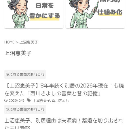
HOME
>
上沼恵美子
上沼恵美子
気になる世間のあれこれ
【上沼恵美子】8年半続く別居の2026年現在│心境
を変えた「西川きよしの言葉と昔の記憶」
2026/6/8
上沼恵美子
,
西川きよし
気になる世間のあれこれ
上沼恵美子、別居理由は夫源病！離婚を切り出され
た夫は激怒