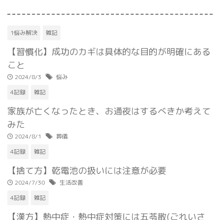
1悩み解決
雑記
【習慣化】成功のカギは具体的な目的が明確にある
こと
2024/8/3
悩み
4記録
雑記
家族が亡くなったとき、お通夜はするべきか考えて
みた
2024/8/1
葬儀
4記録
雑記
【捨て方】乾電池の扱いには注意が必要
2024/7/30
生活改善
4記録
雑記
【漢方】熱中症・熱中症対策には五苓散(ごれいさ